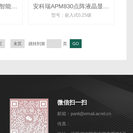
安科瑞AMB100-A低压智能母线监控解决方案
安科瑞APM830点阵液晶显示0.2S网络电力仪表
型号：嵌入式0.2S级
页
末页
跳转到第
页
微信扫一扫
邮箱：panli@email.acrel.cn
传真：