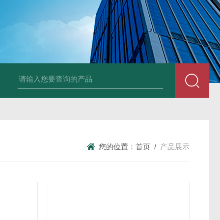
NSNP70-0.4/B终端安防ANSNP 化解零线过载电气隐患
数据冻结AD
您的位置：
首页
/
产品展示