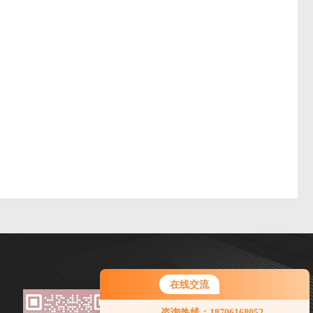
在线交流
微信扫一扫
咨询热线：18706168052