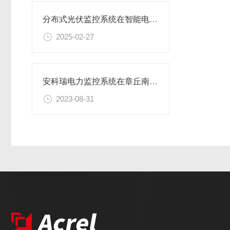
分布式光伏监控系统在智能电网中的角色
2025-02-27
安科瑞电力监控系统在章丘南外环隧道项目的应用
2023-08-31