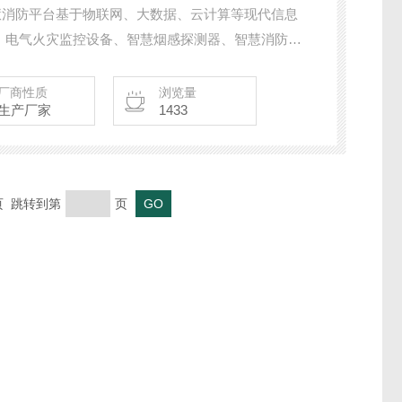
人值守智慧消防平台基于物联网、大数据、云计算等现代信息
、电气火灾监控设备、智慧烟感探测器、智慧消防用
设备的状态进行智能化感知、识别、定位，实时动态
据分析、挖掘和趋势分析，帮助实现科学预警火灾、
厂商性质
浏览量
生产厂家
1433
目标。
末页 跳转到第
页