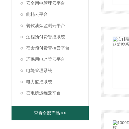
安全用电管理云平台
能耗云平台
餐饮油烟监测云平台
远程预付费管控系统
宿舍预付费管控云平台
环保用电监管云平台
电能管理系统
电力监控系统
变电所运维云平台
查看全部产品 >>