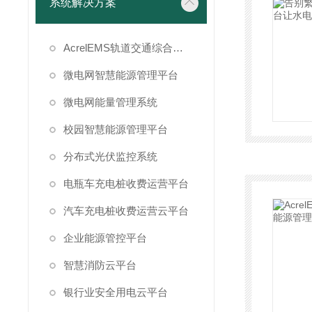
系统解决方案
AcrelEMS轨道交通综合能效管理平台
微电网智慧能源管理平台
微电网能量管理系统
校园智慧能源管理平台
分布式光伏监控系统
电瓶车充电桩收费运营平台
汽车充电桩收费运营云平台
企业能源管控平台
智慧消防云平台
银行业安全用电云平台