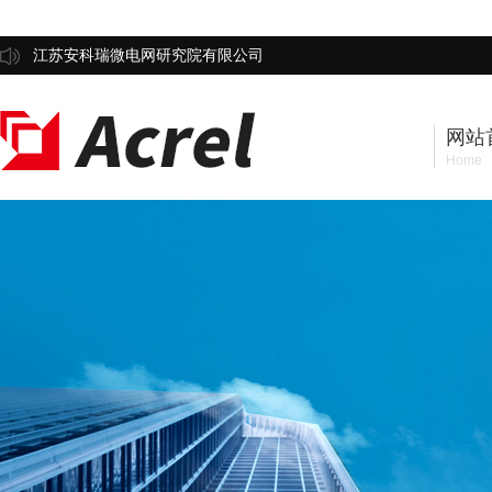
江苏安科瑞微电网研究院有限公司
网站
Home