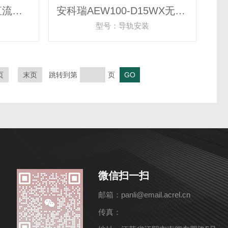
安科瑞AMB100-D/W直流低压母线监控解决方案
安科瑞AEW100-D15WX无穿刺无线通讯计量模块
型号：导轨安装
页
末页
跳转到第
页
微信扫一扫
邮箱：panli@email.acrel.cn
传真：