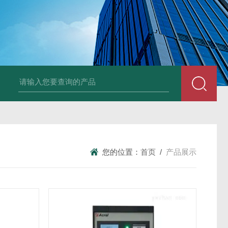
NSNP70-0.4/B终端安防ANSNP 化解零线过载电气隐患
数据冻结AD
您的位置：
首页
/
产品展示