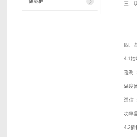
储能柜
三、现
四、基
4.1始
遥测：输
温度(线
遥信：输
功率需用
4.2插