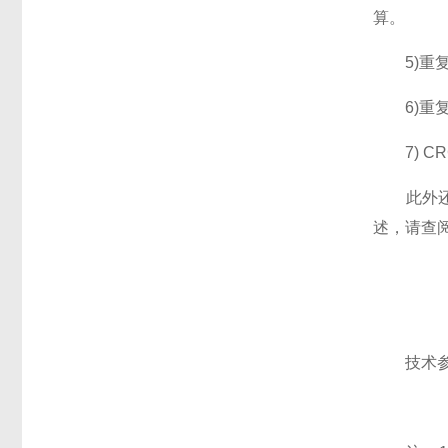
算。
5)重复第
6)重复第
7) CR
此外还有
述，请查
技术参