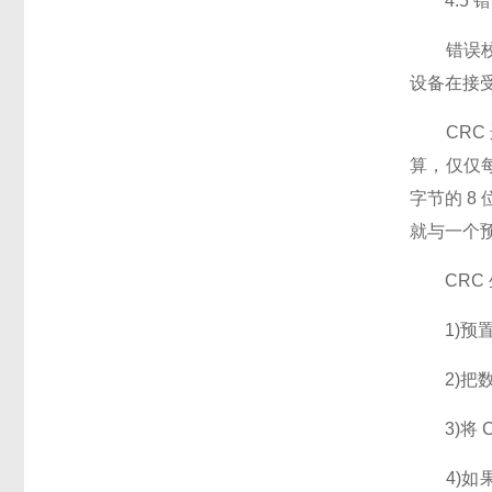
4.5 
错误校验
设备在接受
CRC 运
算，仅仅每
字节的 8
就与一个预
CRC 
1)预置一个
2)把数据
3)将 C
4)如果低