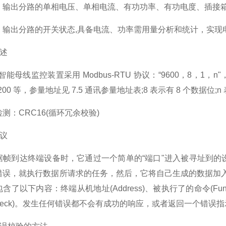
出分路的单相电压、单相电流、有功功率、有功电度、插接箱
出分路的开关状态,具备电流、功率需用量分析和统计，实现
概述
能母线监控装置采用 Modbus-RTU 协议：“9600，8，1，n
9200 等，参量地址见 7.5 通讯参量地址表;8 表示有 8 个数据位;
：CRC16(循环冗余校验)
协议
到达终端设备时，它通过一个简单的“端口"进入被寻址到的设备
错误，就执行数据所请求的任务，然后，它将自己生成的数据加入
含了以下内容：终端从机地址(Address)、被执行了的命令(Func
heck)。发生任何错误都不会有成功的响应，或者返回一个错误