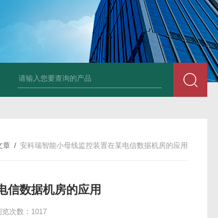
NSNP70-0.4/B终端安防ANSNP 化解零线过载电气隐患
数据冻结AD
文章
/
安科瑞智能小母线监控装置在某电信数据机房的应用
电信数据机房的应用
浏览次数：1017