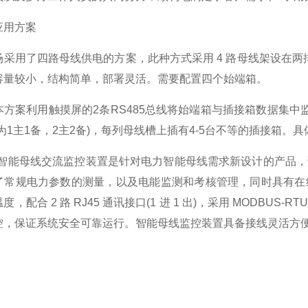
用方案
用了四路母线供电的方案，此种方式采用 4 路母线架设在两排
容量较小，结构简单，部署灵活。需要配置四个始端箱。
案利用触摸屏的2条RS485总线将始端箱与插接箱数据集中
为1主1备，2主2备)，每列母线槽上插有4-5台不等的插接箱。
智能母线交流监控装置是针对电力智能母线需求新设计的产品，
了常规电力参数的测量，以及电能监测和考核管理，同时具有在
度，配合 2 路 RJ45 通讯接口(1 进 1 出)，采用 MODB
控，保证系统安全可靠运行。智能母线监控装置具备接线灵活方