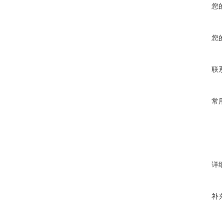
您
您
联
常
详
补