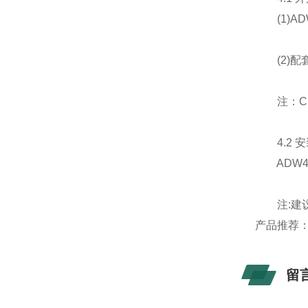
(1)AD
(2)配
注：CH1
4.2 安
ADW40
注:建议 A
产品推荐
留