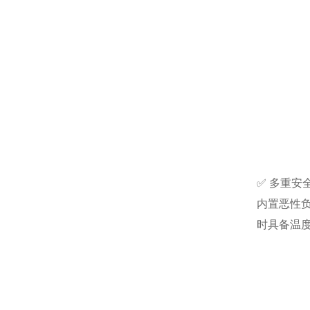
✅ 多重安
内置恶性
时具备温