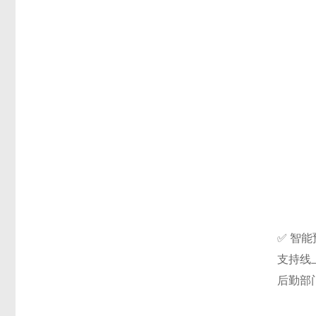
✅ 智
支持线
后勤部