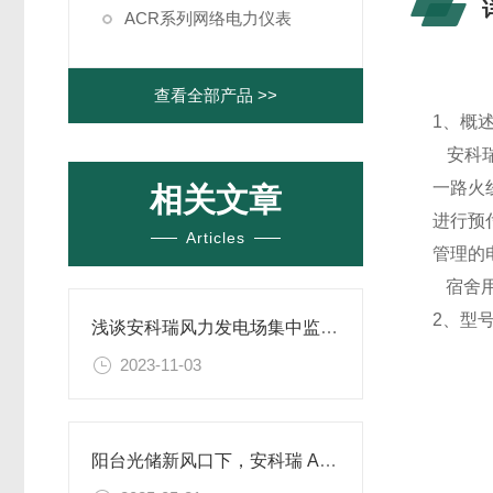
ACR系列网络电力仪表
查看全部产品 >>
1、概
安科瑞
一路火
相关文章
进行预
Articles
管理的
宿舍用
2、型
浅谈安科瑞风力发电场集中监控系统解决方案
2023-11-03
阳台光储新风口下，安科瑞 ADL200N-CT/WF 电表如何成为关键配套助力