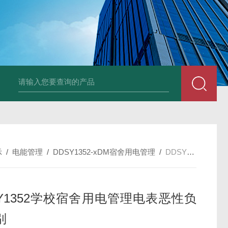
NSNP70-0.4/B终端安防ANSNP 化解零线过载电气隐患
数据冻结AD
示
/
电能管理
/
DDSY1352-xDM宿舍用电管理
/
DDSY1352-4DMDDSY1352学校宿舍用电管理电表恶性负载识别
SY1352学校宿舍用电管理电表恶性负
别