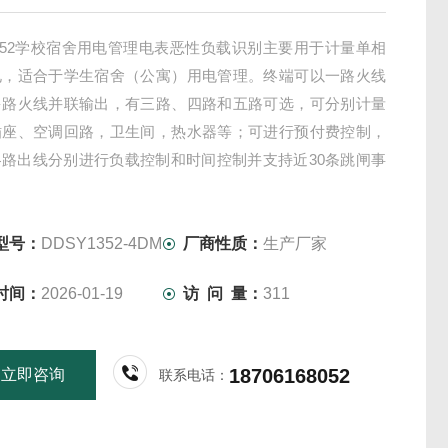
1352学校宿舍用电管理电表恶性负载识别主要用于计量单相
电，适合于学生宿舍（公寓）用电管理。终端可以一路火线
多路火线并联输出，有三路、四路和五路可选，可分别计量
插座、空调回路，卫生间，热水器等；可进行预付费控制，
各路出线分别进行负载控制和时间控制并支持近30条跳闸事
存储功能，实现对学校宿舍用电管理的电力商品化、用电安
需控制。
型号：
DDSY1352-4DM
厂商性质：
生产厂家
时间：
2026-01-19
访 问 量：
311
18706168052
立即咨询
联系电话：