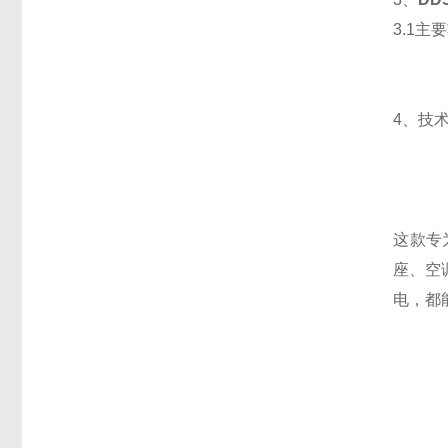
3.1主
4、技
这款专
座、空
电，都