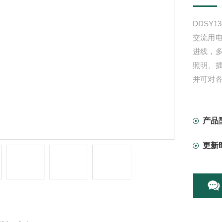
DDSY
交流用
进线，
照明、
并可对
件记录
全和按
产品
更新