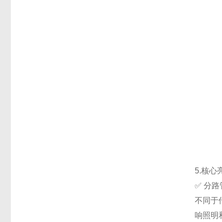
5.核
✅ 分路
不同于
响照明