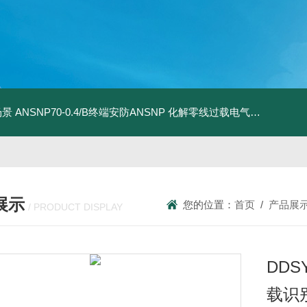
场景
ANSNP70-0.4/B终端安防ANSNP 化解零线过载电气隐患案例
A
展示
您的位置：
首页
/
产品展
/ PRODUCT DISPLAY
DD
载识