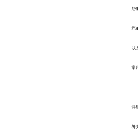
您
您
联
常
详
补