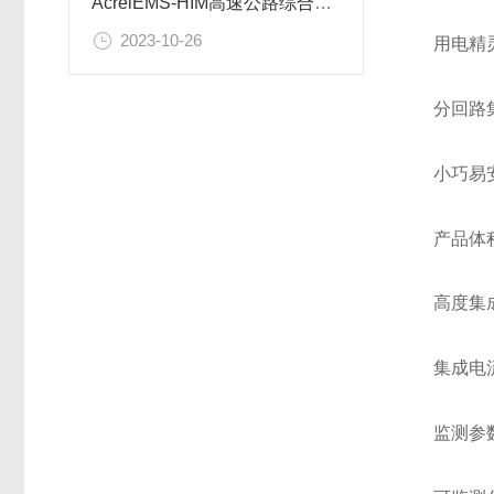
AcrelEMS-HIM高速公路综合能效系统在新晋高速公路快村营至营盘段项目的应用
2023-10-26
用电精
分回路
小巧易
产品体
高度集
集成电
监测参