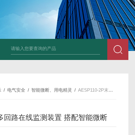
NSNP70-0.4/B终端安防ANSNP 化解零线过载电气隐患
数据冻结AD
示
/
电气安全
/
智能微断、用电精灵
/
AESP110-2P末端多回路在线监测装置 搭配智能微断
多回路在线监测装置 搭配智能微断