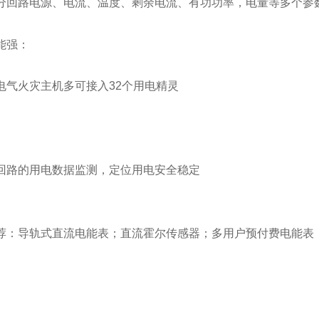
分回路电源、电流、温度、剩余电流、有功功率，电量等多个参
能强：
电气火灾主机多可接入32个用电精灵
回路的用电数据监测，定位用电安全稳定
荐：导轨式直流电能表；直流霍尔传感器；多用户预付费电能表