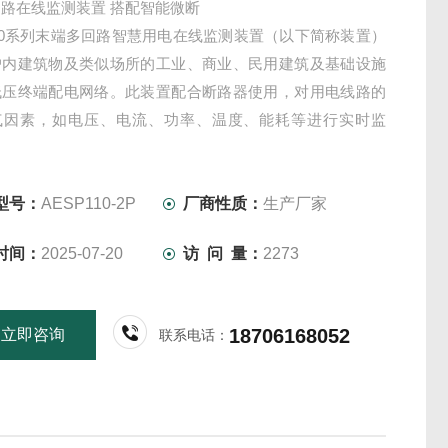
路在线监测装置 搭配智能微断
100系列末端多回路智慧用电在线监测装置（以下简称装置）
户内建筑物及类似场所的工业、商业、民用建筑及基础设施
低压终端配电网络。此装置配合断路器使用，对用电线路的
气因素，如电压、电流、功率、温度、能耗等进行实时监
有预警报警、电能计量统计等功能。
型号：
AESP110-2P
厂商性质：
生产厂家
时间：
2025-07-20
访 问 量：
2273
18706168052
立即咨询
联系电话：