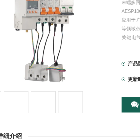
末端多回
AESP
应用于
等领域
关键电
测，具
产品
更新
详细介绍