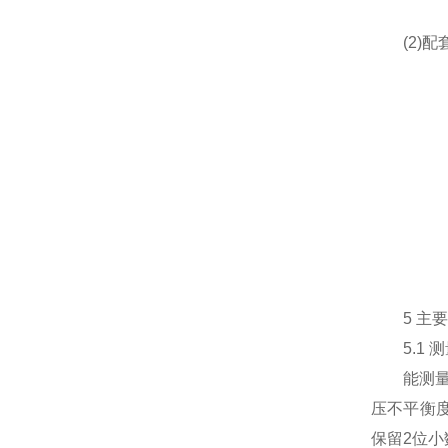
(2)配
5 主要
5.1 测
能测量全
压不平衡
保留2位小