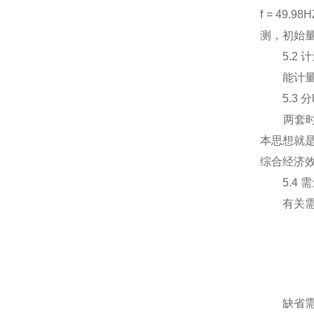
f = 49.
测，初始量
5.2 计
能计量当
5.3 分
两套时段表
本思想就
综合经济
5.4 需
有关需量
缺省需量