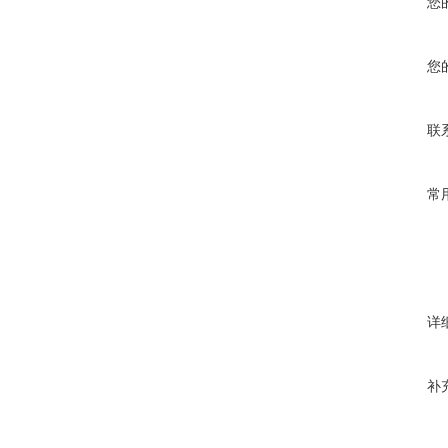
您
您
联
常
详
补