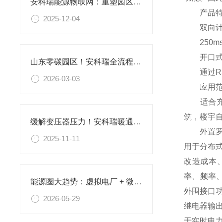
安科瑞能源物联网：重塑园区收费管理模式，提升运营效益
产品特
2025-12-04
双向计量
250m
开口式互
山东零碳园区！安科瑞全流程解决方案，助力拟建设园区达标创评
通过RS
2026-03-03
应用范
适合充电
筑，楼宇
缓解变压器压力！安科瑞暖通AI方案助研究院节电30%
外置罗氏
2025-11-11
用于分布
改造成本
率、频率
能源圈大趋势：虚拟电厂 + 微电网，正在成为下一个黄金赛道
外围接口功
2026-05-29
继电器输出
于实时电