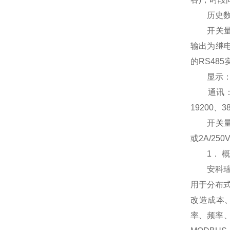
历史数据
开关量输
输出为继
的RS48
显示：L
通讯：RS4
19200、
开关量：输
或2A/250
1． 概
安科瑞光
用于分布
改造成本
率、频率、