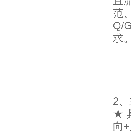
直流
范、
Q/
求
D
2
★
向