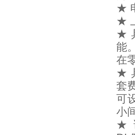
★
★ 
★
能
在
★
套
可
小
★