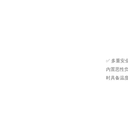
✅ 多重安
内置恶性
时具备温