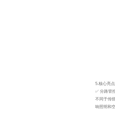
5.核心亮
✅ 分路管
不同于传
响照明和