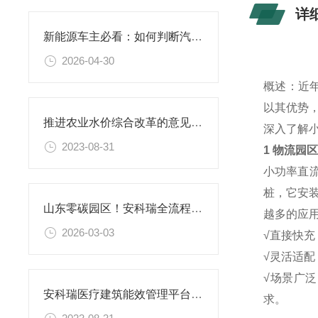
详
新能源车主必看：如何判断汽车充电桩是否“虚标功率”
2026-04-30
概述：近
以其优势
推进农业水价综合改革的意见解读
深入了解
2023-08-31
1
物流园区
小功率直流
桩，它安
山东零碳园区！安科瑞全流程解决方案，助力拟建设园区达标创评
越多的应
2026-03-03
√直接快
√灵活适配
√场景广
安科瑞医疗建筑能效管理平台助力绿色医院安全低碳运行
求。