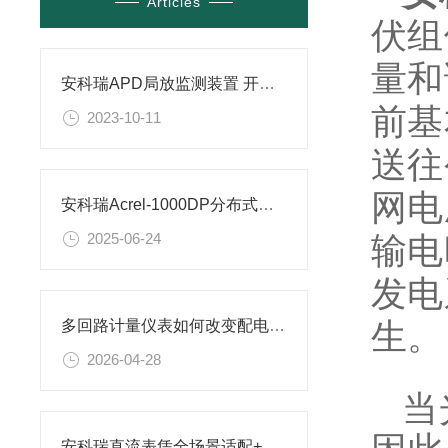
Articles
伏组
量和
安科瑞APD局放监测装置 开关柜局部放电监测
前基
2023-10-11
送往
网电
安科瑞Acrel-1000DP分布式光伏监控系统 在广西（浦北互通）项目中应用
输电
2025-06-24
发电
生。
多回路计量仪表如何改变配电管理逻辑
2026-04-28
当光
安科瑞直流表凭全场景适配+高精度测量，成新能源领域“香饽饽”