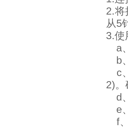
2.
从5
3.
a、
b、
c、
2)
d、
e、
f、