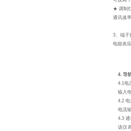
★ 调制红
通讯速率可
3、端子
电能表
4.
导
4.1电
输入电压不
4.2 
电流输入
4.3 
该仪表提供