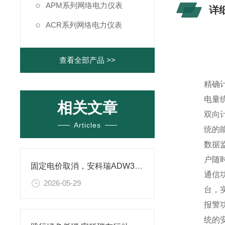
APM系列网络电力仪表
详
ACR系列网络电力仪表
查看全部产品 >>
精确
电量统
相关文章
双向
Articles
统的
数据
户随
固定电价取消，安科瑞ADW300A功能升级，“电能冻结”适配动态电价新场景
通信功
2026-05-29
台，
报警
统的