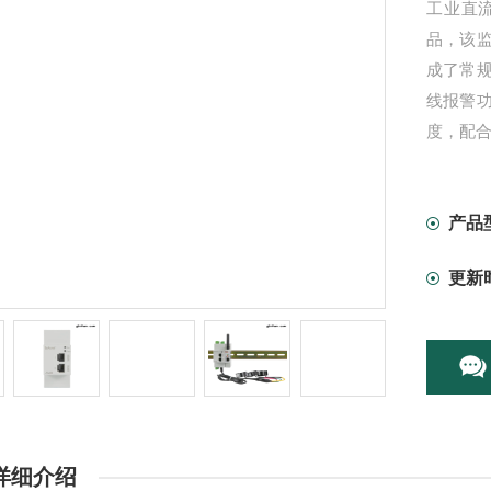
工业直
品，该
成了常
线报警
度，配合 
产品
更新
详细介绍