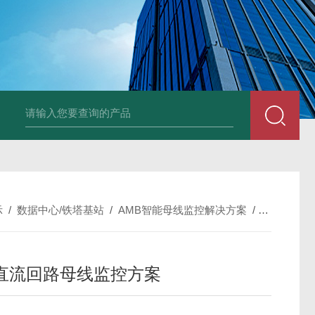
NSNP70-0.4/B终端安防ANSNP 化解零线过载电气隐患
数据冻结AD
示
/
数据中心/铁塔基站
/
AMB智能母线监控解决方案
/
AMB100
直流回路母线监控方案