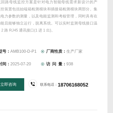
流回路母线监控方案是针对电力智能母线需求新设计的产
监控装置包括始端箱检测模块和插接箱检测模块两部分。集
规电力参数的测量，以及电能监测和考核管理，同时具有在
功能且能够独立运行，脱离系统。可以实时监测母线接口温
2 路 RJ45 通讯接口(1 进 1 出)。
型号：
AMB100-D-P1
厂商性质：
生产厂家
时间：
2025-07-20
访 问 量：
938
18706168052
立即咨询
联系电话：