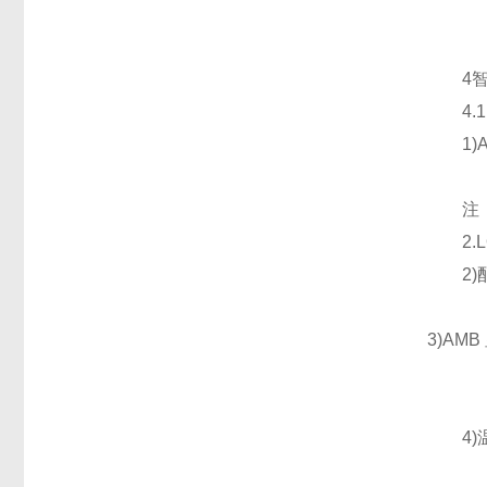
4智能
4.1
1)A
注：1
2.L
2)配
3)AM
4)温