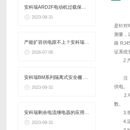
安科瑞ARD2F电动机过载保护器在某水泥厂的应用
2023-08-31
是针对
测量，
产能扩容供电跟不上？安科瑞综合自动化系统筑牢新材料工厂电力安全防线
路 RJ
证系统
2026-07-06
2 产
安科瑞BM系列隔离式安全栅 、信号隔离器
注：1
供电。
2023-08-31
2.可选
数。
安科瑞剩余电流继电器的应用探讨
3.带
4.温
2023-08-31