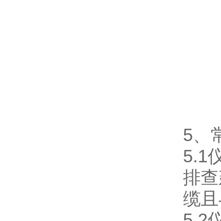
5、
5.
排查
缆且
5.