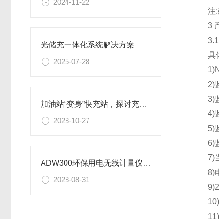
2024-11-22
注:建议
3 产
3.1
光储充一体化系统解决方案
具体
2025-07-28
1)N
2)监
3)监
加油站“变身”快充站，探讨充电新模式
4)监
2023-10-27
5)监
6)监
7)当
ADW300环保用电无线计量仪表对接昊美平台实例
8)电
2023-08-31
9)20
10)
11)4