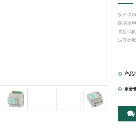
安科瑞A
路的全
直接或
波等参
产品
更新