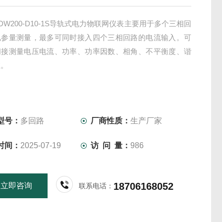
DW200-D10-1S导轨式电力物联网仪表主要用于多个三相回
电参量测量，最多可同时接入四个三相回路的电流输入。可
间接测量电压电流、功率、功率因数、相角、不平衡度、谐
数。
型号：
多回路
厂商性质：
生产厂家
时间：
2025-07-19
访 问 量：
986
18706168052
立即咨询
联系电话：