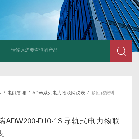
NSNP70-0.4/B终端安防ANSNP 化解零线过载电气隐患
数据冻结AD
示
/
电能管理
/
ADW系列电力物联网仪表
/
多回路安科瑞ADW200-D10-1S导轨式电力物联网仪表
ADW200-D10-1S导轨式电力物联
表