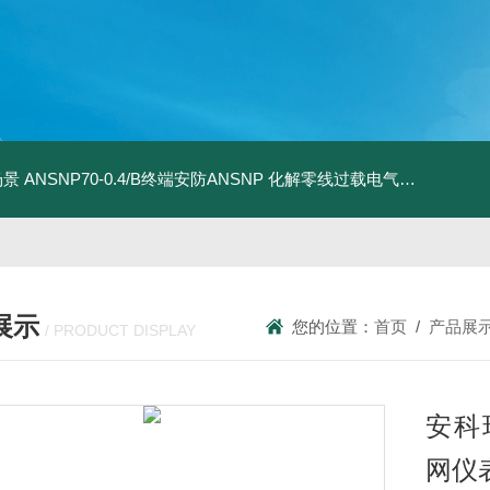
场景
ANSNP70-0.4/B终端安防ANSNP 化解零线过载电气隐患案例
A
展示
您的位置：
首页
/
产品展
/ PRODUCT DISPLAY
安科瑞
网仪