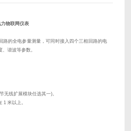
式电力物联网仪表
回路的全电参量测量，可同时接入四个三相回路的电
度、谐波等参数。
 章节无线扩展模块任选其一)。
在 1 米以上。