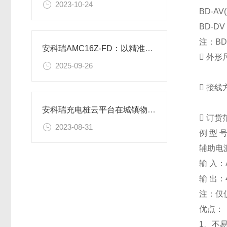
2023-10-24
BD-AV(
BD-D
注：
BD
安科瑞AMC16Z-FD：以精准电芯内阻定位，筑牢锂电池安全防线

外形
2025-09-26

接线
安科瑞充电桩云平台在城镇物业小区改造中的应用

订货
2023-08-31
例
型 
辅助电源
输 入：A
输 出：4
注：仅仪
优点：
1、不