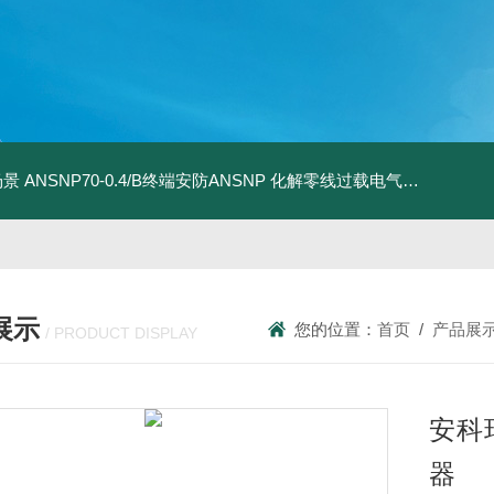
场景
ANSNP70-0.4/B终端安防ANSNP 化解零线过载电气隐患案例
A
展示
您的位置：
首页
/
产品展
/ PRODUCT DISPLAY
安科
器