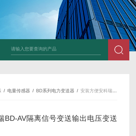
NSNP70-0.4/B终端安防ANSNP 化解零线过载电气隐患
数据冻结AD
示
/
电量传感器
/
BD系列电力变送器
/
安装方便安科瑞BD-AV隔离信号变送输出电压变送器
瑞BD-AV隔离信号变送输出电压变送