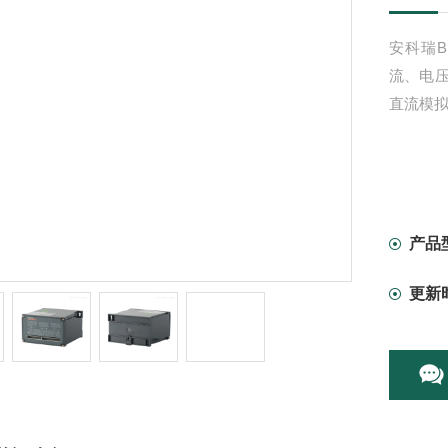
安科瑞
流、电
直流模
产品
更新