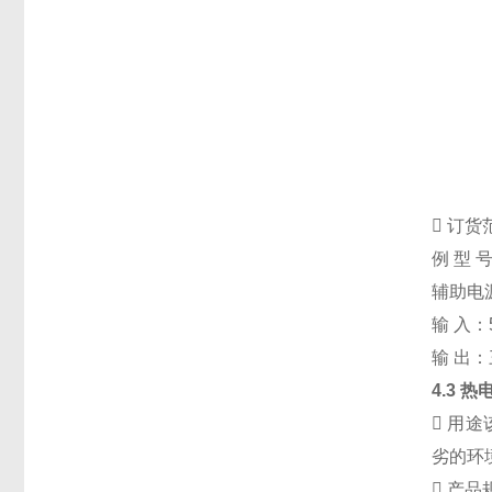

订货
例 型 
辅助电
输 入：
输 出
4.3
热

用途
劣的环

产品