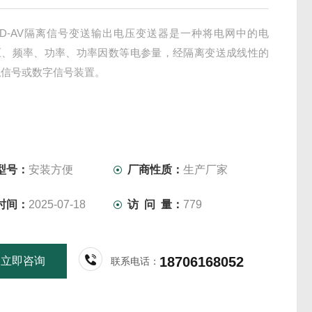
BD-AV隔离信号变送输出电压变送器是一种将电网中的电
压、频率、功率、功率因数等电参量，经隔离变送成线性的
拟信号或数字信号装置。
型号：
安装方便
厂商性质：
生产厂家
时间：
2025-07-18
访 问 量：
779
18706168052
立即咨询
联系电话：