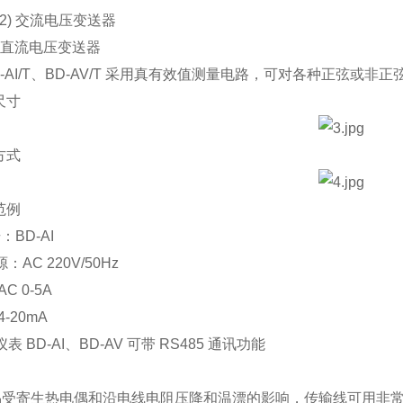
2)
交流电压变送器
V
直流电压变送器
-AI/T
、
BD-AV/T
采用真有效值测量电路，可对各种正弦或非正
尺寸
方式
范例
号：
BD-AI
：AC 220V/50Hz
C 0-5A
-20mA
表 BD-AI、BD-AV 可带 RS485 通讯功能
易受寄生热电偶和沿电线电阻压降和温漂的影响，传输线可用非