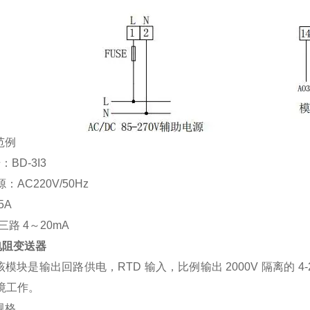
范例
号：
BD-3I3
源：
AC220V/50Hz
5A
：三路
4
～
20mA
电阻变送器
该模块是输出回路供电，
RTD
输入，比例输出
2000V
隔离的
4
境工作。
规格