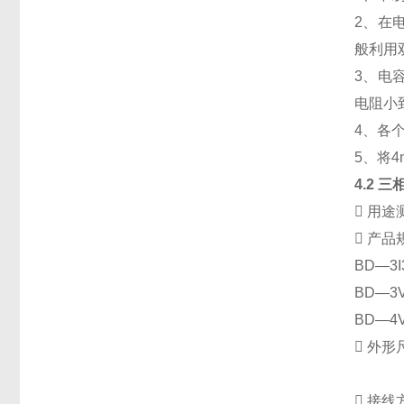
2、在
般利用
3、电
电阻小
4、各
5、将
4.2
三

用途

产品
BD
—
3
BD
—
3
BD
—
4

外形

接线