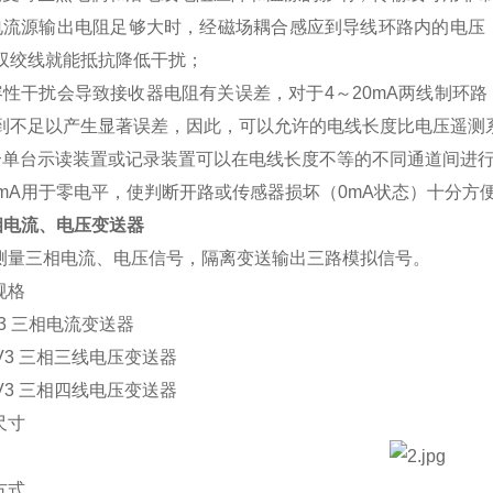
电流源输出电阻足够大时，经磁场耦合感应到导线环路内的电压
双绞线就能抵抗降低干扰；
容性干扰会导致接收器电阻有关误差，对于4～20mA两线制环路，接
到不足以产生显著误差，因此，可以允许的电线长度比电压遥测
个单台示读装置或记录装置可以在电线长度不等的不同通道间进
4mA用于零电平，使判断开路或传感器损坏（0mA状态）十分方
相电流、电压变送器
测量三相电流、电压信号，隔离变送输出三路模拟信号。
规格
I3
三相电流变送器
V3
三相三线电压变送器
V3
三相四线电压变送器
尺寸
方式