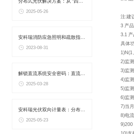
分布式光伏解决方案：从 “四可” 能力到全链条智控能源转型实践
2025-05-26
注:建议 A
3 产品
3.1 产
安科瑞消防应急照明和疏散指示系统在某洁净医药的设计与应用
具体功
2023-08-31
1)N(1
2)监测
3)监测三
解锁直流系统安全密码：直流绝缘监测产品一览
4)监测
2025-03-28
5)监测电
6)监测电
7)当月
安科瑞光伏双向计量表：分布式光伏系统的 “电能管家”
8)电流
2025-05-23
9)200
10)支持