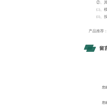
②、其他模
㈡、模块
㈢、按照
产品推荐
留
您
您