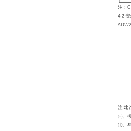
注：CH1
4.2 安
ADW2x
注:建议 
㈠、模块
①、与无线