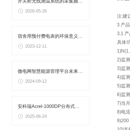
开关柜无线测温系统的采集频率与报警阈值设定
2026-05-26
注:建议 A
3 产品
3.1 产
宿舍用预付费电表的环保意义与价值
具体功
2023-12-11
1)N(1
2)监测
3)监测三
微电网智慧能源管理平台未来发展趋势分析
4)监测
2024-09-12
5)监测电
6)监测电
7)当月
安科瑞Acrel-1000DP分布式光伏监控系统在广西大唐至浦北高速高速项目中应用
8)电流
2025-06-24
9)200
10)支持