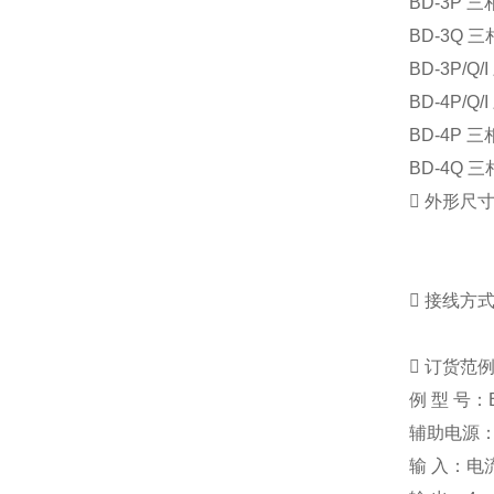
BD-3P
三
BD-3Q
三
BD-3P/Q/I
BD-4P/Q/I
BD-4P
三
BD-4Q
三

外形尺

接线方

订货范
例
型
号：
辅助电源
输
入：电