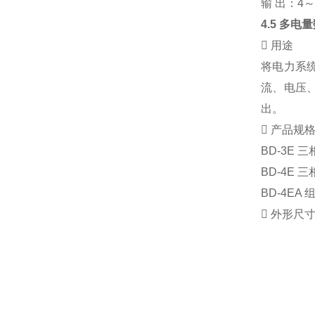
输
出：
4
4.5
多电量

用途
将电力系
流、电压
出。

产品规
BD-3E
三
BD-4E
三
BD-4EA

外形尺