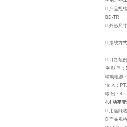
劣的环境

产品规
BD-TR

外形尺

接线方

订货范
例
型
号：
辅助电源
输
入：
PT
输
出：
4
4.4
功率变

用途
能

产品规