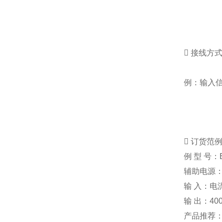

接线方
例：输入

订货范
例
型
号：
辅助电源
输
入：电
输
出：
40
产品推荐