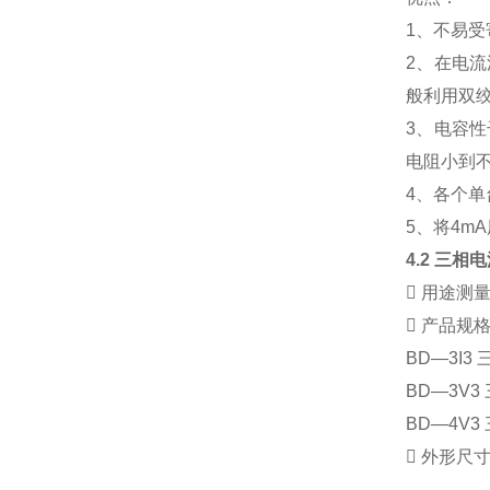
1、不易
2、在电
般利用双
3、电容性
电阻小到
4、各个
5、将4m
4.2
三相电

用途
测

产品规
BD
—
3I3
BD
—
3V3
BD
—
4V3

外形尺