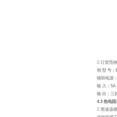

订货范
例
型
号：
辅助电源
输
入：
5A
输
出：三
4.3
热电阻

用途
该