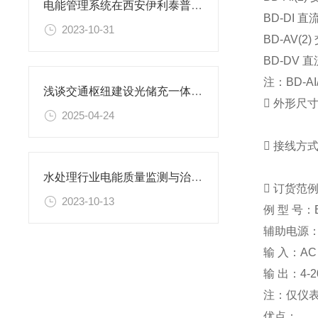
电能管理系统在西安伊利泰普克饮品有限公司的应用
BD-DI
直
2023-10-31
BD-AV(2)
BD-DV
直
注：
BD-AI
浅谈交通枢纽建设光储充一体化的可行性的应用

外形尺
2025-04-24

接线方
水处理行业电能质量监测与治理系统解决方案

订货范
2023-10-13
例
型 号：
辅助电源：A
输 入：AC 
输 出：4-2
注：仅仪表 
优点：