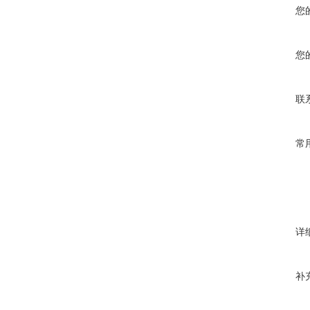
您
您
联
常
详
补