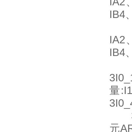
IA2
IB4
✓谐
IA2
IB
✓对
3I0
量:I
3I0
3)
元A