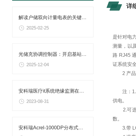
详
解读户储双向计量电表的关键技术参数
2025-02-25
是针对电
测量，以
光储充协调控制器：开启基站能源管理的“智慧大脑”时代
路 RJ4
证系统安
2025-12-04
2 产品
安科瑞医疗it系统绝缘监测在彭世洛医院项目的设计与应用
注：1.A
供电。
2023-08-31
2.可选配
数。
安科瑞Acrel-1000DP分布式光伏监控系统在广西大唐至浦北高速高速项目中应用
3.带 L