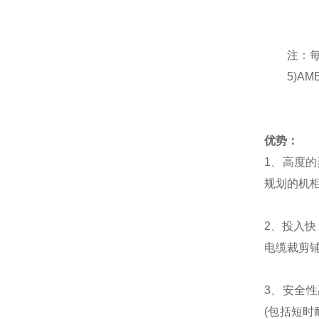
注：每种
5)AMB
优势：
1、高度
规划的机
2、投入快
电缆裁剪铺
3、安全
(包括短