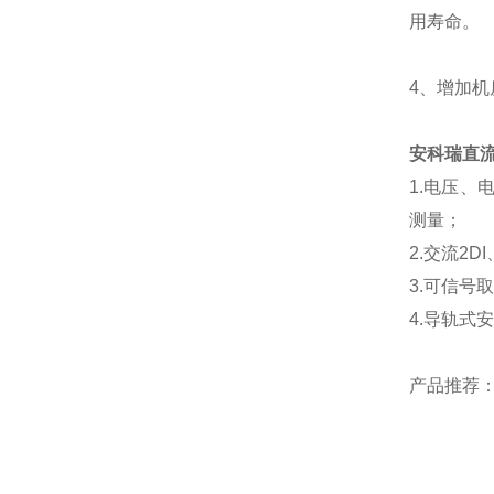
用寿命。
4、增加机
安科瑞直
1.电压、
测量；
2.交流2D
3.可信号
4.导轨
产品推荐