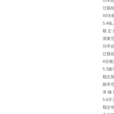
功率损耗
过载能力
40倍额
5.4输入
额 定 值
测量范围：0
功率损耗：
过载能力
4倍额定
5.5频
额定频率：
频率范围：
准 确 度
5.6开
额定电压：A