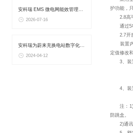
护功能，
安科瑞 EMS 微电网能效管理平台助力信创国产替代攻坚
2.8高
2026-07-16
通过5项
2.7开
装置内置两
安科瑞为蔚来充换电站数字化运维提供解决方案
定值修改
2024-04-12
3、装置
4、装置
注：1)当
防跳盒。
2)通讯协议
5、额