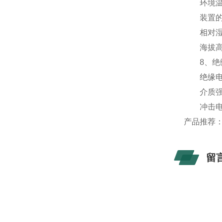
环境温度：
装置的贮存
相对湿度：
海拔高度
8、绝
绝缘电阻：
介质强度
冲击电压：±
产品推荐
留