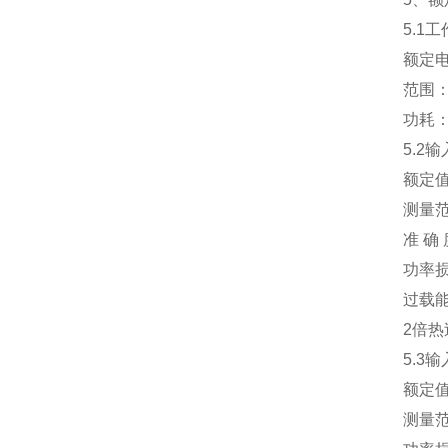
5.1工
额定电压：A
范围：额定
功耗：≤1
5.2输
额定值：A
测量范围
准 确 度
功率损耗：
过载能力
2倍热过
5.3输入
额定值：A
测量范围：0