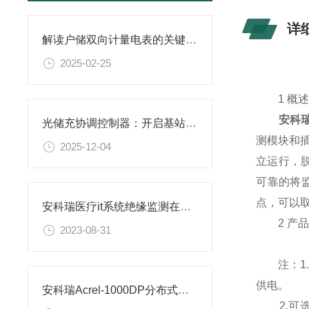
详
解读户储双向计量电表的关键技术参数
2025-02-25
1 概
安科瑞
光储充协调控制器：开启基站能源管理的“智慧大脑”时代
测模块和
2025-12-04
立运行，脱
可靠的将
点，可以
安科瑞医疗it系统绝缘监测在彭世洛医院项目的设计与应用
2 产品
2023-08-31
注：1.A
供电。
安科瑞Acrel-1000DP分布式光伏监控系统在广西大唐至浦北高速高速项目中应用
2.可选配