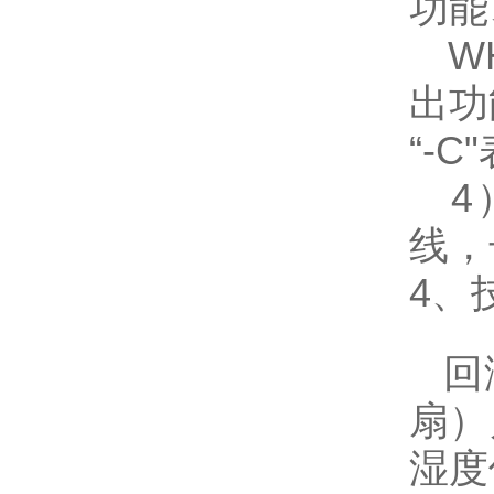
功能
WH
出功
“-
4
线，
4、
回滞
扇）
湿度