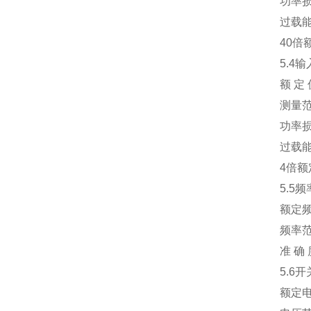
功率损耗
过载能力
40倍额
5.4输入
额 定 值
测量范围：0
功率损耗：
过载能力
4倍额定
5.5频
额定频率：
频率范围：
准 确 度
5.6开
额定电压：A