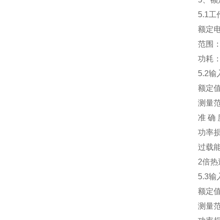
5.1工
额定电压：A
范围：额定
功耗：≤1
5.2输
额定值：A
测量范围
准 确 度
功率损耗：
过载能力
2倍热过
5.3输入
额定值：A
测量范围：0