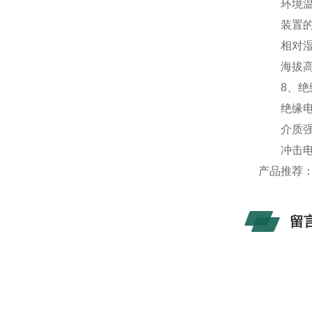
环境温度：
装置的贮存
相对湿度：
海拔高度
8、绝
绝缘电阻：
介质强度
冲击电压：±
产品推荐
留