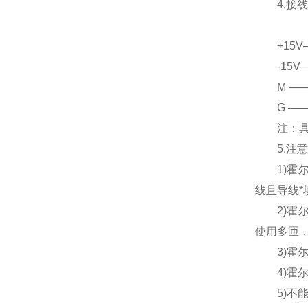
4.接线
+15V—
-15V—
M ——
G ——
注：具体
5.注意
1)霍尔
线且导线*
2)霍尔
使用多匝，
3)霍尔电
4)霍尔电
5)不能