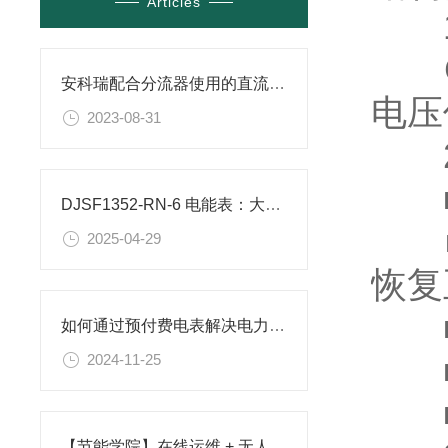
Articles
1.
GB
安科瑞配合分流器使用的直流电能表在意大利光伏蓄电池项目的应用
电压
2023-08-31
2
■
DJSF1352-RN-6 电能表：大型储能电站的计量专家
■
2025-04-29
恢复
■频
如何通过预付费电表解决电力负担问题？
■电
2024-11-25
■
【节能学院】在线运维 + 无人值守，安科瑞智能防雷，破解防雷运维难题