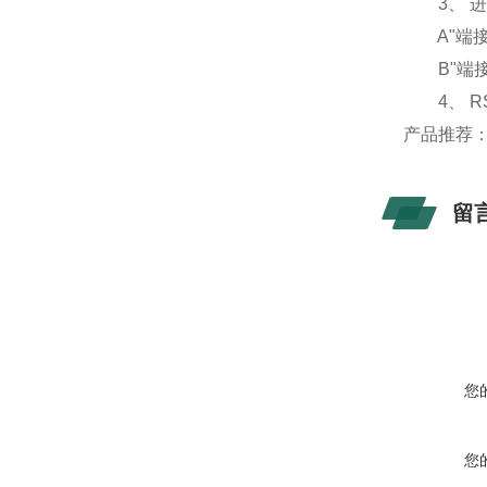
3、 进行
A"端接
B"端接
4、 RS
产品推荐
留
您
您