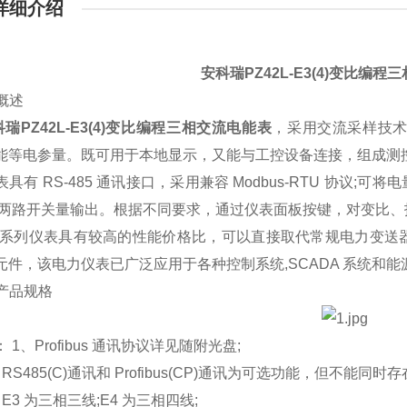
详细介绍
安科瑞PZ42L-E3(4)变比编
 概述
瑞PZ42L-E3(4)变比编程三相交流电能表
，采用交流采样技
能等电参量。既可用于本地显示，又能与工控设备连接，组成测
 RS-485 通讯接口，采用兼容 Modbus-RTU 协议;可
/两路开关量输出。根据不同要求，通过仪表面板按键，对变比
列仪表具有较高的性能价格比，可以直接取代常规电力变送器
元件，该电力仪表已广泛应用于各种控制系统,SCADA 系统和
产品规格
、Profibus 通讯协议详见随附光盘;
485(C)通讯和 Profibus(CP)通讯为可选功能，但不能同时存
 为三相三线;E4 为三相四线;