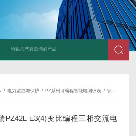
NSNP70-0.4/B终端安防ANSNP 化解零线过载电气隐患
数据冻结AD
示
/
电力监控与保护
/
PZ系列可编程智能电测仪表
/
安装方便安科瑞PZ42L-E3(4)变比编程三相交流电能表
PZ42L-E3(4)变比编程三相交流电