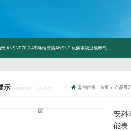
场景
ANSNP70-0.4/B终端安防ANSNP 化解零线过载电气隐患案例
A
展示
您的位置：
首页
/
产品展
/ PRODUCT DISPLAY
安科瑞
能表