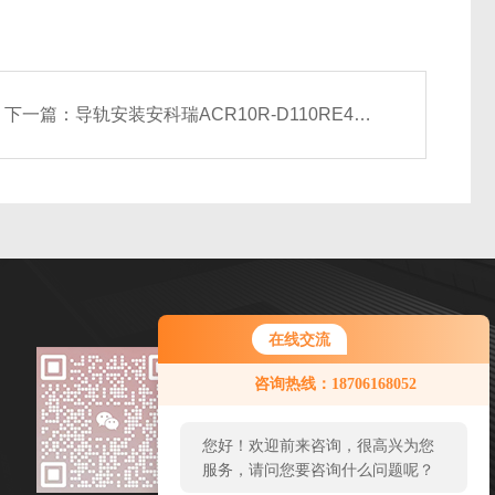
下一篇：
导轨安装安科瑞ACR10R-D110RE4光伏并网柜用电力仪表
在线交流
微信扫一扫
您好！欢迎前来咨询，很高兴为您
咨询热线：18706168052
服务，请问您要咨询什么问题呢？
邮箱：panli@email.acrel.cn
传真：
您好，看您停留很久了，是否找到
了需求产品，您可以直接在线与我
地址：江苏省江阴市南闸东盟路5号