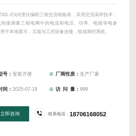
Z42L-E3(4)变比编程三相交流电能表，采用交流采样技术，
或间接测量三相电网中的电流和电压、功率、电能等电参
可用于本地显示，又能与工控设备连接，组成测控系统。
型号：
安装方便
厂商性质：
生产厂家
时间：
2025-07-19
访 问 量：
999
18706168052
立即咨询
联系电话：