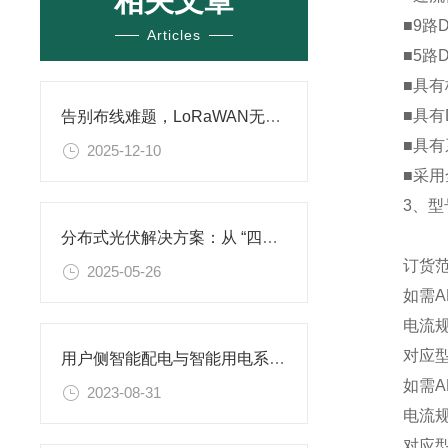
相关文章
■9路DI
Articles
■5路D
■具有标准
■具有DC
告别布线难题，LoRaWAN无线物联，让能源管理“一网覆盖，一键掌控”
■具有系
2025-12-10
■采用全
3、型
分布式光伏解决方案：从 “四可” 能力到全链条智控能源转型实践
订货范
2025-05-26
如需AL
电流规格1
对应型号：“
用户侧智能配电与智能用电系统的应用及未来
如需AL
2023-08-31
电流规格1
对应型号：“