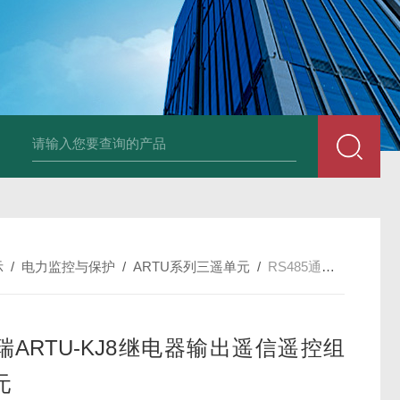
NSNP70-0.4/B终端安防ANSNP 化解零线过载电气隐患
数据冻结AD
示
/
电力监控与保护
/
ARTU系列三遥单元
/
RS485通信安科瑞ARTU-KJ8继电器输出遥信遥控组合单元
瑞ARTU-KJ8继电器输出遥信遥控组
元