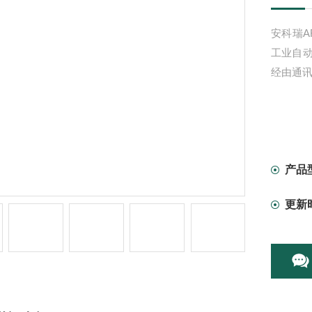
安科瑞A
工业自
经由通
产品
更新