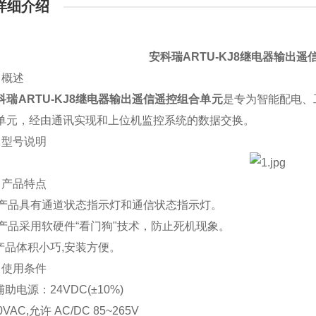
详细介绍
安科瑞ARTU-KJ8继电器输出
概述
科瑞ARTU-KJ8继电器输出遥信遥控组合单元
是专为智能配电、
单元，经由通讯实现和上位机监控系统的数据交换。
型号说明
产品特点
产品具有通道状态指示灯和通信状态指示灯。
产品采用软硬件“看门狗"技术，防止死机现象。
品体积小巧,安装方便。
使用条件
电源：24VDC(±10%)
C,允许 AC/DC 85~265V