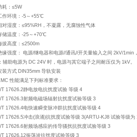
耗：≤5W
作环境：-5～+55℃
对湿度：≤95%RH，不凝露，无腐蚀性气体
储温度：-25～+70℃
拔高度：≤2500m
强度： 电源/继电器和电源//通讯//开关量输入之间 2kV/1min，
助电源为 DC 24V 时，电源与其它端子之间耐压仅为 1kV。
方式 DIN35mm 导轨安装
MC 性能满足下列标准要求：
 17626.2静电放电抗扰度试验 等级 4
 17626.3射频电磁场辐射抗扰度试验等级 3
 17626.4电快速瞬变脉冲群抗扰度试验等级 4
 17626.5冲击(浪涌)抗扰度试验等级 3(ARTU-KJ8 试验等级为 1
 17626.6射频场感应的传导骚扰抗扰度试验等级 3
 17626.12振荡波抗扰度试验等级 3