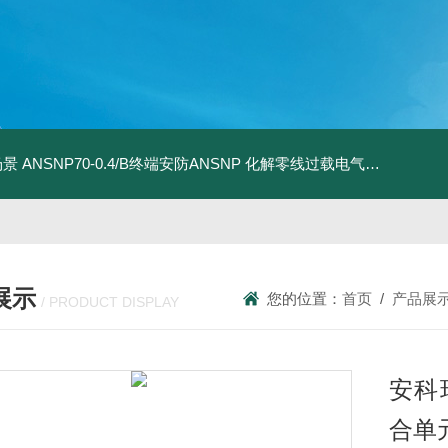
场景
ANSNP70-0.4/B终端安防ANSNP 化解零线过载电气隐患案例
A
展示
您的位置：
首页
/
产品展
/ PRODUCT DISPLAY
安科
合单