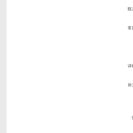
联
常
详
补