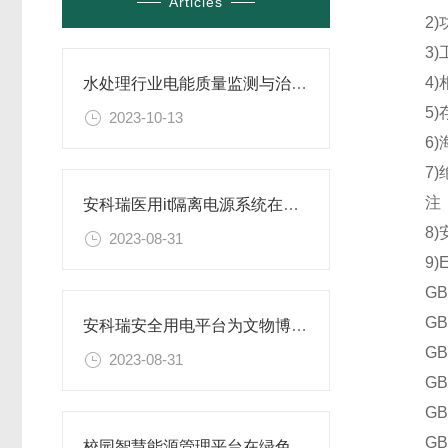
Articles
2)功
3)工
4)相
水处理行业电能质量监测与治理系统解决方案
5)存
2023-10-13
6)海
7)绝缘
注：辅
安科瑞医用it隔离电源系统在山东某医院中的应用
8)安装
2023-08-31
9)E
GB/T
GB/T
安科瑞安全用电平台为文物博物馆用电保驾护航
GB/T
2023-08-31
GB/T
GB/T
GB/T
校园智慧能源管理平台在绿色校园建设中的关键作用