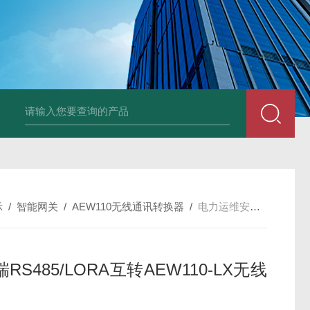
NSNP70-0.4/B终端安防ANSNP 化解零线过载电气隐患
数据冻结AD
示
/
智能网关
/
AEW110无线通讯转换器
/
电力运维安科瑞RS485/LORA互转AEW110-LX无线通讯
RS485/LORA互转AEW110-LX无线