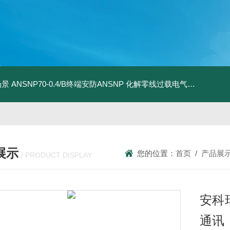
场景
ANSNP70-0.4/B终端安防ANSNP 化解零线过载电气隐患案例
A
展示
您的位置：
首页
/
产品展
/ PRODUCT DISPLAY
安科瑞
通讯