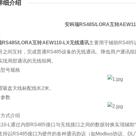
详细介绍
安科瑞RS485/LORA互转AEW1
述
RS485/LORA互转AEW110-LX无线通讯
主要用于辅助RS48
号之间互转，完成普通RS485设备的无线通讯。降低用户通讯组
实现局部通讯的无线组网。
品型号规格
置吸盘天线标配线长
2米。
术参数
作方式介绍
110-L通过内部RS485接口与无线接口之间的数据转换实现辅助
支持以RS485接口为硬件的各种通讯协议（如Modbus协议、
DL