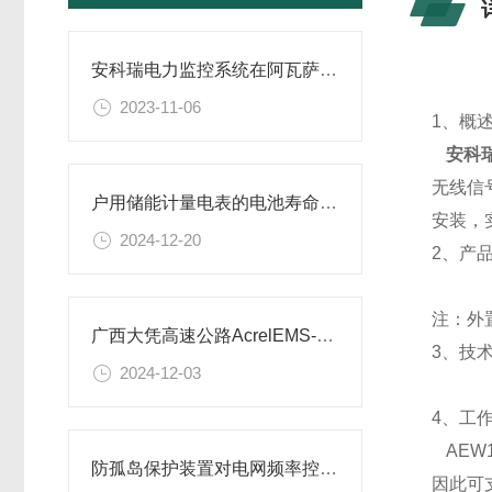
安科瑞电力监控系统在阿瓦萨工业园区建设采购项目的应用
2023-11-06
1
、
概
安科瑞
无线信
户用储能计量电表的电池寿命如何？
安装，
2024-12-20
2、产
注：外
广西大凭高速公路AcrelEMS-HIM 高速公路综合能效系统
3
、
技
2024-12-03
4、工
AEW
防孤岛保护装置对电网频率控制的作用
因此可