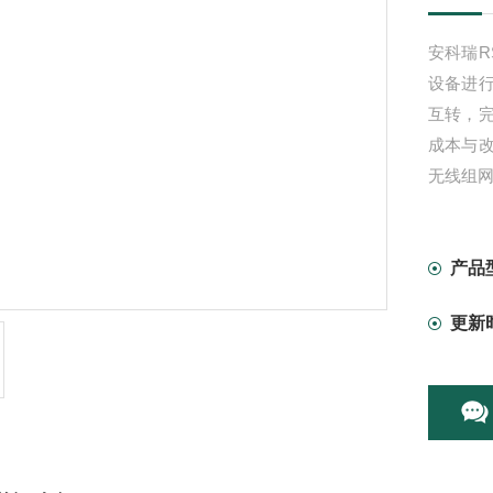
安科瑞RS
设备进行
互转，完
成本与改
无线组
产品
更新