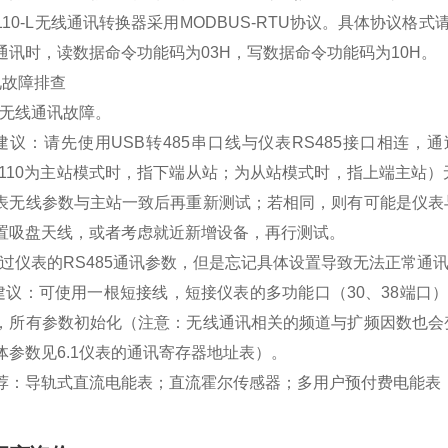
110-L无线通讯转换器采用MODBUS-RTU协议。具体协议格
通讯时，读数据命令功能码为03H，写数据命令功能码为10H。
见故障排查
仪表无线通讯故障。
建议：请先使用
USB转485串口线与仪表RS485接口相连
W110为主站模式时，指下端从站；为从站模式时，指上端主站
表无线参数与主站一致后再重新测试；若相同，则有可能是仪表
置吸盘天线，或者考虑就近新增设备，再行测试。
修改过仪表的RS485通讯参数，但是忘记具体设置导致无法正常通
议：可使用一根短接线，短接仪表的多功能口（
30、38端
，所有参数初始化（注意：无线通讯相关的频道与扩频因数也会
体参数见6.1仪表的通讯寄存器地址表）。
荐：导轨式直流电能表；直流霍尔传感器；多用户预付费电能表