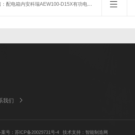
篇：
配电箱内安科瑞AEW100-D15X有功电能无线计量模块
系我们
案号：苏ICP备20029731号-4
技术支持：
智能制造网