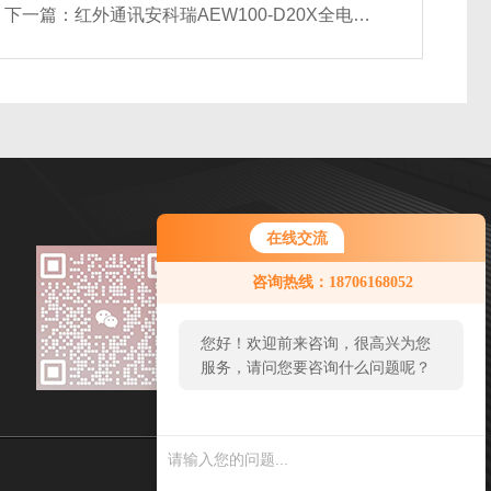
下一篇：
红外通讯安科瑞AEW100-D20X全电参量测量无线模块
在线交流
微信扫一扫
咨询热线：18706168052
邮箱：panli@email.acrel.cn
传真：
您好！欢迎前来咨询，很高兴为您
服务，请问您要咨询什么问题呢？
地址：江苏省江阴市南闸东盟路5号
sitmap.xml
管理登陆