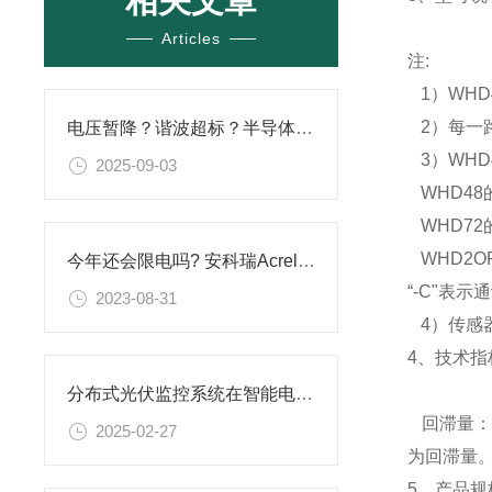
相关文章
Articles
注
:
1
）
WHD
2
）
每一
电压暂降？谐波超标？半导体行业电能质量监测与治理解决方案
3
）
WH
2025-09-03
WHD48
WHD72
WHD2O
今年还会限电吗? 安科瑞AcrelEMS能效管理平台助力企业有序用电
“-C"表示
2023-08-31
4
）
传感
4、
技术指
分布式光伏监控系统在智能电网中的角色
回滞量：
2025-02-27
为回滞量
5、
产品规