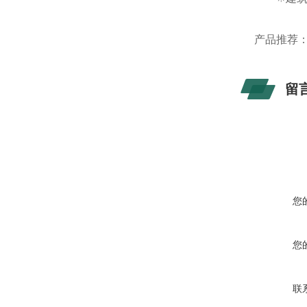
产品推荐
留
您
您
联