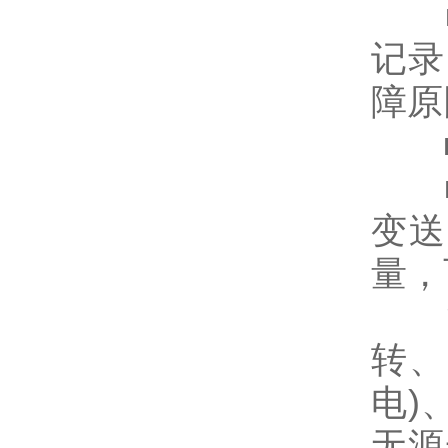
■ 
记录
障原
■ 
■ 
变送
量，
注
转、
电)
无源