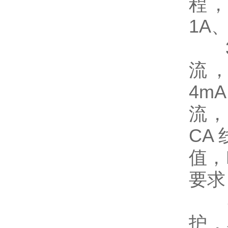
程
1A
3、
流，
4m
流，
CA
值，
要求
4、
护，