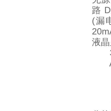
路 
(漏
20
液晶
3
AR
注：