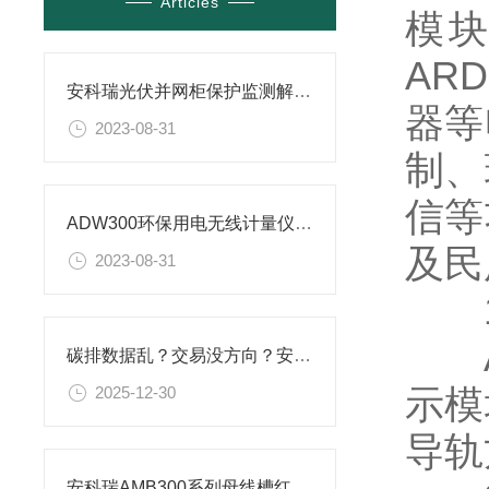
Articles
模
AR
安科瑞光伏并网柜保护监测解决方案的应用实例
器等
2023-08-31
制、
信等
ADW300环保用电无线计量仪表对接昊美平台实例
及民
2023-08-31
1.
AR
碳排数据乱？交易没方向？安科瑞碳资产驾驶舱，全局把控碳收益
示模
2025-12-30
导轨
安科瑞AMB300系列母线槽红外测温在某工厂配电密集型母线槽上解决方案