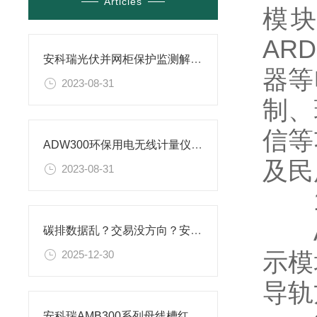
Articles
模
AR
安科瑞光伏并网柜保护监测解决方案的应用实例
器等
2023-08-31
制、
信等
ADW300环保用电无线计量仪表对接昊美平台实例
及民
2023-08-31
1.
AR
碳排数据乱？交易没方向？安科瑞碳资产驾驶舱，全局把控碳收益
示模
2025-12-30
导轨
安科瑞AMB300系列母线槽红外测温在某工厂配电密集型母线槽上解决方案