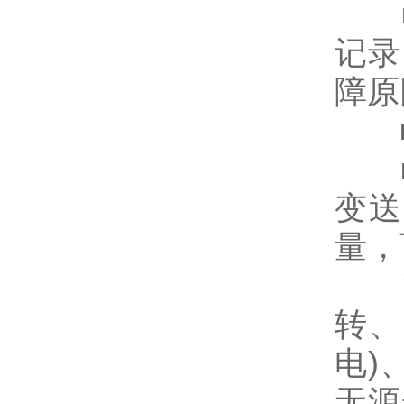
■ 
记录
障原
■ 
■ 
变送
量，
注
转、
电)
无源