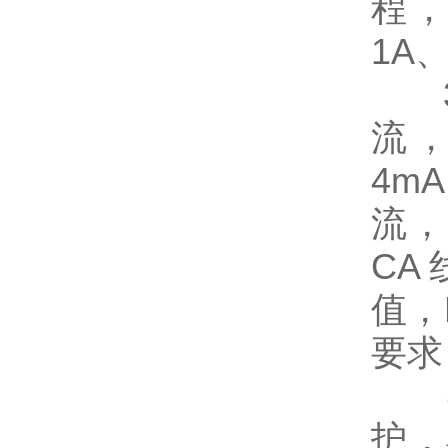
程
1A
3、
流，
4m
流，
CA
值，
要求
4、
护，