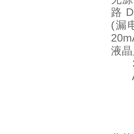
路 
(漏
20
液晶
3
AR
注：