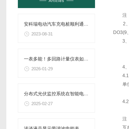
Articles
注：1、
2、选配
安科瑞电动汽车充电桩顺利通过济南市静态交通云平台并网接入
DO3(9
2023-08-31
3、
一表多能！多回路计量仪表如何实现精准能耗管理？
4、
2026-01-29
4.1
单位
分布式光伏监控系统在智能电网中的角色
4.2
2025-02-27
注：引
互感器部
浅谈液晶显示带谐波电能表