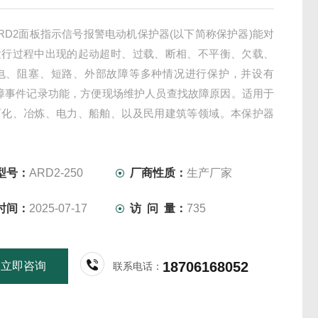
RD2面板指示信号报警电动机保护器(以下简称保护器)能对
运行过程中出现的起动超时、过载、断相、不平衡、欠载、
漏电、阻塞、短路、外部故障等多种情况进行保护，并设有
故障事件记录功能，方便现场维护人员查找故障原因。适用于
石化、冶炼、电力、船舶、以及民用建筑等领域。本保护器
485 远程通讯接口， DC4～20mA 模拟量输出。
型号：
ARD2-250
厂商性质：
生产厂家
时间：
2025-07-17
访 问 量：
735
18706168052
立即咨询
联系电话：