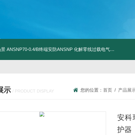
场景
ANSNP70-0.4/B终端安防ANSNP 化解零线过载电气隐患案例
A
展示
您的位置：
首页
/
产品展
/ PRODUCT DISPLAY
安科
护器