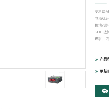
安科瑞A
电动机
接地/
SOE 
煤矿、
具有 RS
产品
更新